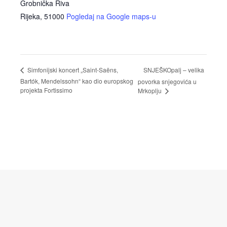
Grobnička Riva
Rijeka
,
51000
Pogledaj na Google maps-u
SNJEŠKOpalj – velika
Simfonijski koncert „Saint-Saëns,
Bartók, Mendelssohn“ kao dio europskog
povorka snjegovića u
projekta Fortissimo
Mrkoplju