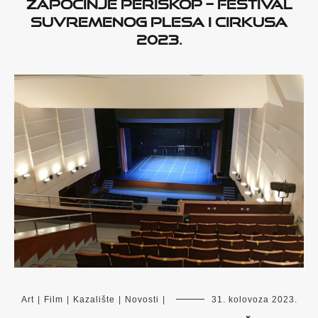
Započinje PERISKOP – Festival
suvremenog plesa i cirkusa
2023.
Art
|
Film
|
Kazalište
|
Novosti
|
31. kolovoza 2023.