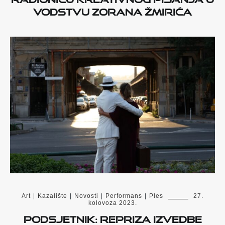
vodstvu Zorana Žmirića
Art
|
Kazalište
|
Novosti
|
Performans
|
Ples
27.
kolovoza 2023.
Podsjetnik: Repriza izvedbe