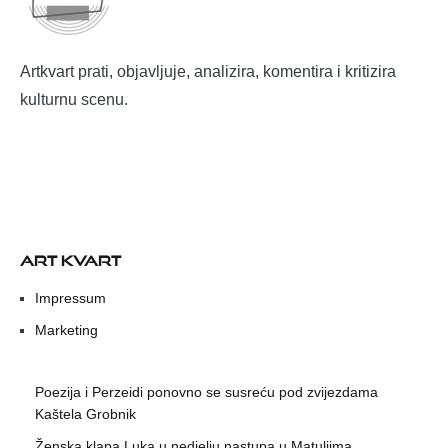
Artkvart prati, objavljuje, analizira, komentira i kritizira
kulturnu scenu.
ART KVART
Impressum
Marketing
Poezija i Perzeidi ponovno se susreću pod zvijezdama
Kaštela Grobnik
Ženska klapa Luka u nedjelju nastupa u Matuljima