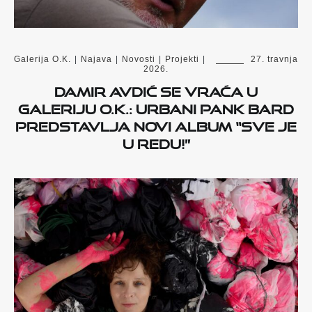
Galerija O.K.
|
Najava
|
Novosti
|
Projekti
|
27. travnja
2026.
Damir Avdić se vraća u
Galeriju O.K.: urbani pank bard
predstavlja novi album “Sve je
u redu!”