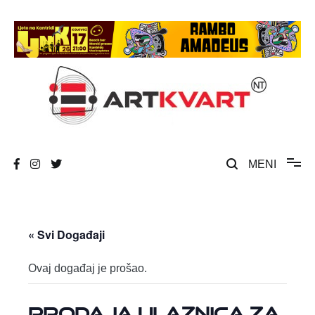
Skip
to
content
Umjetnost, kultura i društvena zbivanja
ArtKvart
MENI
« Svi Događaji
Ovaj događaj je prošao.
PRODAJA ULAZNICA ZA