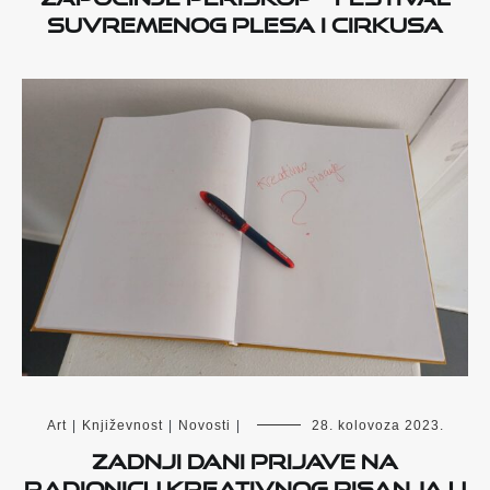
suvremenog plesa i cirkusa
Art
|
Književnost
|
Novosti
|
28. kolovoza 2023.
Zadnji dani prijave na
radionicu kreativnog pisanja u