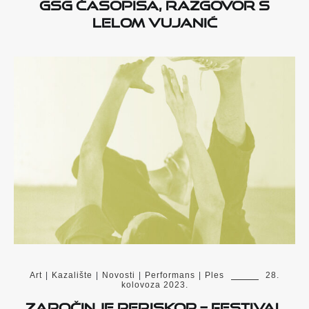
GSG časopisa, razgovor s
Lelom Vujanić
Art
|
Kazalište
|
Novosti
|
Performans
|
Ples
28.
kolovoza 2023.
Započinje PERISKOP – festival