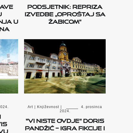
jave
Podsjetnik: Repriza
u
izvedbe „Oproštaj sa
nja u
Žabicom”
ana
2024.
Art
|
Književnost
|
4. prosinca
2024.
i
“Vi niste ovdje” Doris
IS
Pandžić – Igra fikcije i
vu