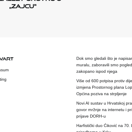
„Zajcu“
KVART
Dok smo gledali što je napisa
muralu, zaboravili smo pogleda
ssum
zakopano ispod njega
ting
Više od 600 potpisa protiv dije
izmjena Prostornog plana Lop
Općina poziva na strpljenje
Novi AI sustav u Hrvatskoj prat
govor mržnje na internetu i pr
prijave DORH-u
Harfistički duo Ćiković na 70.