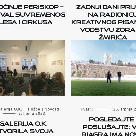
činje PERISKOP –
Zadnji dani pri
ival suvremenog
na radionic
lesa i cirkusa
kreativnog pisa
vodstvu Zor
Žmirića
alerija O.K.
|
Izložbe
|
Novosti
Kvart
|
26. srpnja 
2. lipnja 2023.
Pogledajte 
Galerija O.K.
poslušajte: V
tvorila svoja
Riagra ima no