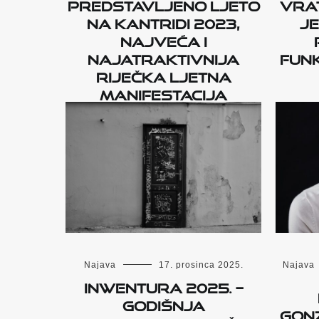
Predstavljeno Ljeto
vrat
na Kantridi 2023,
je
najveća i
najatraktivnija
funk
riječka ljetna
manifestacija
Najava
Najava
17. prosinca 2025.
INWENTURA 2025. –
godišnja
Gon