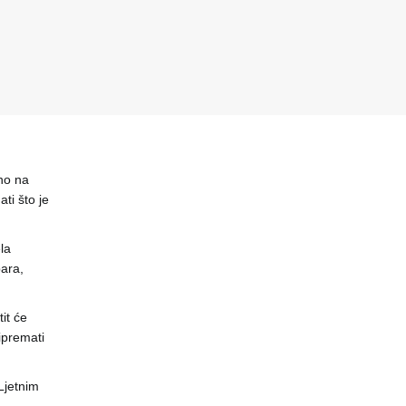
no na
ti što je
la
ara,
it će
ipremati
 Ljetnim