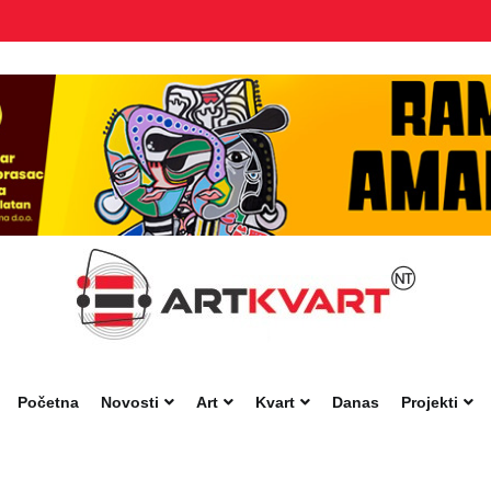
Početna
Novosti
Art
Kvart
Danas
Projekti