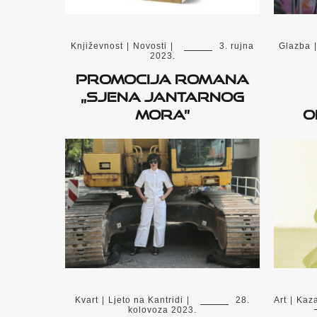
Književnost
|
Novosti
|
3. rujna
Glazba
|
2023.
Promocija romana
„Sjena Jantarnog
mora”
o
Kvart
|
Ljeto na Kantridi
|
28.
Art
|
Kaza
kolovoza 2023.