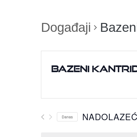
Događaji
Bazeni
Bazeni Kantri
NADOLAZE
Danas
Odaberite
datum.