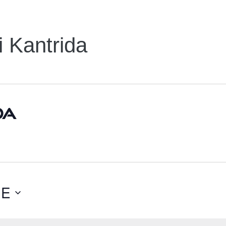
 Kantrida
da
ĆE