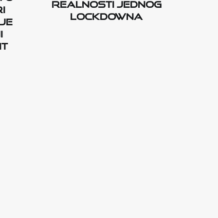
realnosti jednog
i
lockdowna
je
i
it