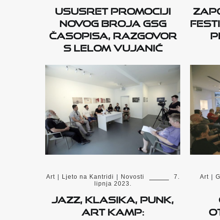
Ususret promociji
Zapo
novog broja GSG
fest
časopisa, razgovor
p
s Lelom Vujanić
Art
|
Ljeto na Kantridi
|
Novosti
7.
Art
|
G
lipnja 2023.
Jazz, klasika, punk,
Art Kamp:
o