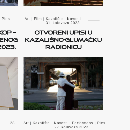
|
Ples
Art
|
Film
|
Kazalište
|
Novosti
|
31. kolovoza 2023.
KOP –
Otvoreni upisi u
menog
kazališno-glumačku
2023.
radionicu
28.
Art
|
Kazalište
|
Novosti
|
Performans
|
Ples
27. kolovoza 2023.