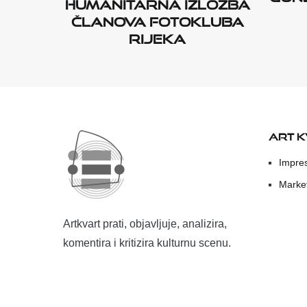
humanitarna izložba
članova Fotokluba
Rijeka
ART 
Impre
Marke
Artkvart prati, objavljuje, analizira,
komentira i kritizira kulturnu scenu.