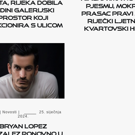
a, Rijeka dobila
pjesmu, Mokr
dini galerijski
prasac pravi 
prostor koji
riječki ljetn
cionira s ulicom
kvartovski h
|
Novosti
|
25. siječnja
2024.
Bryan Lopez
zalez ponovno u