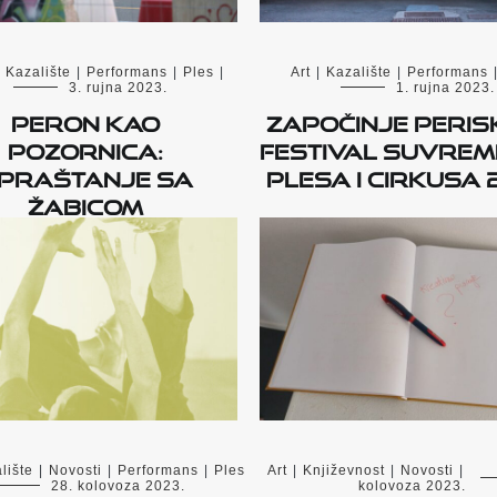
Kazalište
|
Performans
|
Ples
|
Art
|
Kazalište
|
Performans
3. rujna 2023.
1. rujna 2023.
Peron kao
Započinje PERIS
pozornica:
Festival suvre
praštanje sa
plesa i cirkusa 
Žabicom
lište
|
Novosti
|
Performans
|
Ples
Art
|
Književnost
|
Novosti
|
28. kolovoza 2023.
kolovoza 2023.