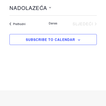
NADOLAZEĆA
Odaberite
datum.
Danas
SLJEDEĆI
Događaji
Prethodni
DOGAĐAJI
SUBSCRIBE TO CALENDAR