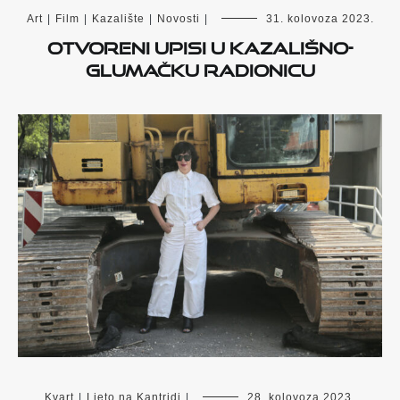
Art
|
Film
|
Kazalište
|
Novosti
|
31. kolovoza 2023.
Otvoreni upisi u kazališno-
glumačku radionicu
Kvart
|
Ljeto na Kantridi
|
28. kolovoza 2023.