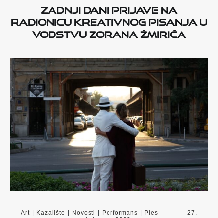
Zadnji dani prijave na
radionicu kreativnog pisanja u
vodstvu Zorana Žmirića
Art
|
Kazalište
|
Novosti
|
Performans
|
Ples
27.