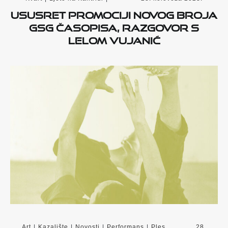
Ususret promociji novog broja
GSG časopisa, razgovor s
Lelom Vujanić
Art
|
Kazalište
|
Novosti
|
Performans
|
Ples
28.