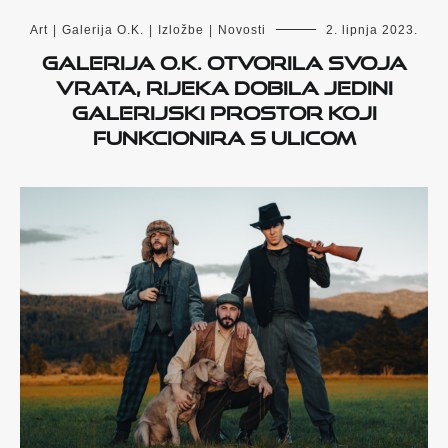
Art
|
Galerija O.K.
|
Izložbe
|
Novosti
2. lipnja 2023.
Galerija O.K. otvorila svoja
vrata, Rijeka dobila jedini
galerijski prostor koji
funkcionira s ulicom