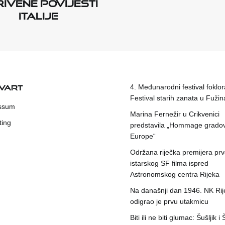
ivene povijesti
Italije
KVART
4. Međunarodni festival foklora
Festival starih zanata u Fuži
ssum
Marina Fernežir u Crikvenici
ting
predstavila „Hommage grado
Europe“
Održana riječka premijera pr
istarskog SF filma ispred
Astronomskog centra Rijeka
Na današnji dan 1946. NK Rij
odigrao je prvu utakmicu
Biti ili ne biti glumac: Šušljik i