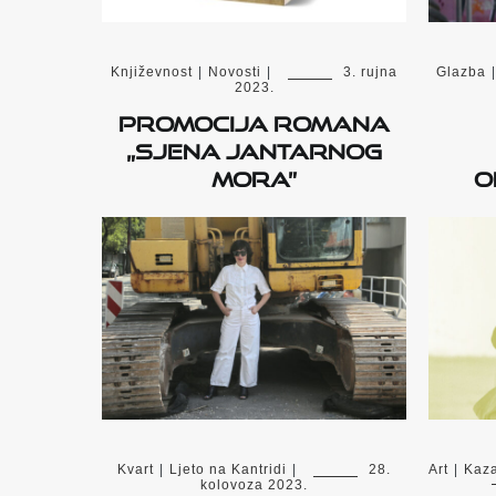
Književnost
|
Novosti
|
3. rujna
Glazba
|
2023.
Promocija romana
„Sjena Jantarnog
mora”
o
Kvart
|
Ljeto na Kantridi
|
28.
Art
|
Kaza
kolovoza 2023.