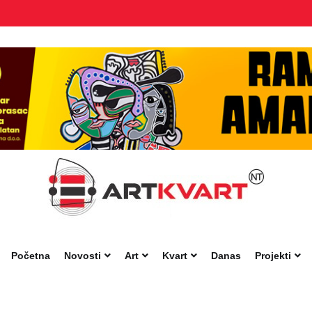
Početna
Novosti
Art
Kvart
Danas
Projekti