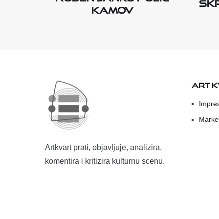
skr
Kamov
ART 
Impre
Marke
Artkvart prati, objavljuje, analizira,
komentira i kritizira kulturnu scenu.