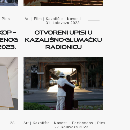
|
Ples
Art
|
Film
|
Kazalište
|
Novosti
|
31. kolovoza 2023.
KOP –
Otvoreni upisi u
menog
kazališno-glumačku
2023.
radionicu
28.
Art
|
Kazalište
|
Novosti
|
Performans
|
Ples
27. kolovoza 2023.