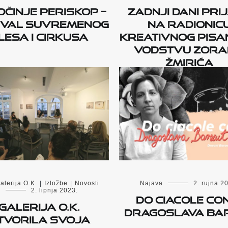
činje PERISKOP –
Zadnji dani pri
ival suvremenog
na radionic
lesa i cirkusa
kreativnog pisa
vodstvu Zor
Žmirića
alerija O.K.
|
Izložbe
|
Novosti
Najava
2. rujna 2
2. lipnja 2023.
DO CIACOLE C
Galerija O.K.
DRAGOSLAVA BA
tvorila svoja