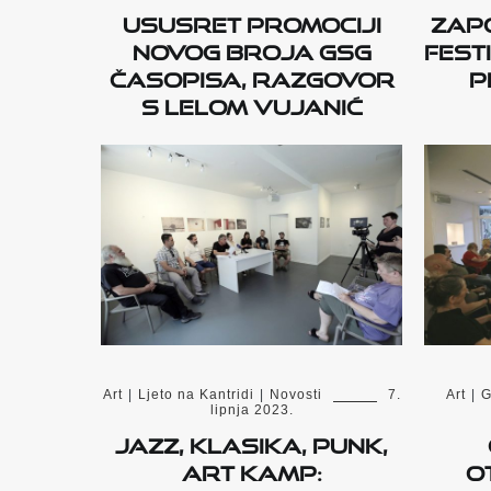
Ususret promociji
Zapo
novog broja GSG
fest
časopisa, razgovor
p
s Lelom Vujanić
Art
|
Ljeto na Kantridi
|
Novosti
7.
Art
|
G
lipnja 2023.
Jazz, klasika, punk,
Art Kamp:
o