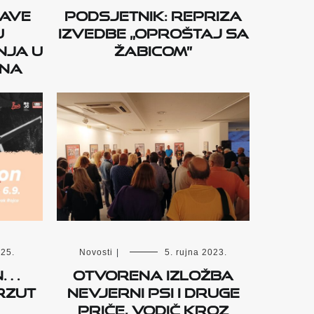
jave
Podsjetnik: Repriza
u
izvedbe „Oproštaj sa
nja u
Žabicom”
ana
025.
Novosti
|
5. rujna 2023.
ON…
Otvorena izložba
RZUT
Nevjerni psi i druge
priče, vodič kroz