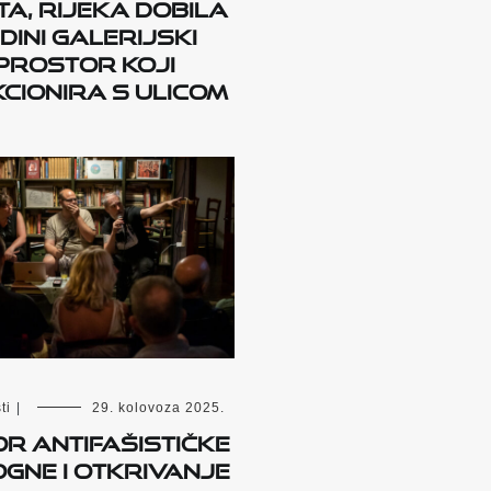
a, Rijeka dobila
dini galerijski
prostor koji
cionira s ulicom
ti
|
29. kolovoza 2025.
r antifašističke
gne i otkrivanje