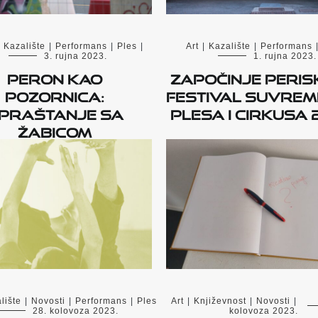
Kazalište
|
Performans
|
Ples
|
Art
|
Kazalište
|
Performans
3. rujna 2023.
1. rujna 2023.
Peron kao
Započinje PERIS
pozornica:
Festival suvre
praštanje sa
plesa i cirkusa 
Žabicom
lište
|
Novosti
|
Performans
|
Ples
Art
|
Književnost
|
Novosti
|
28. kolovoza 2023.
kolovoza 2023.