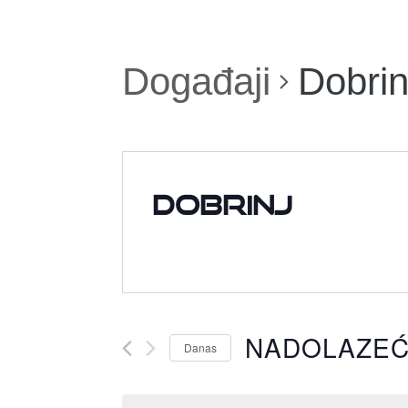
Događaji
Dobrin
Dobrinj
NADOLAZE
Danas
Odaberite
datum.