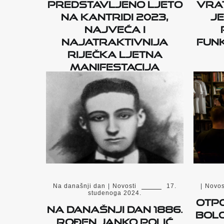
Predstavljeno Ljeto
vrat
na Kantridi 2023,
je
najveća i
najatraktivnija
funk
riječka ljetna
manifestacija
Na današnji dan
|
Novosti
17.
|
Novos
studenoga 2024.
Otpo
Na današnji dan 1886.
Bolo
rođen Janko Polić