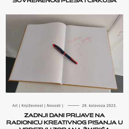
Art
|
Književnost
|
Novosti
|
28. kolovoza 2023.
Zadnji dani prijave na
radionicu kreativnog pisanja u
vodstvu Zorana Žmirića