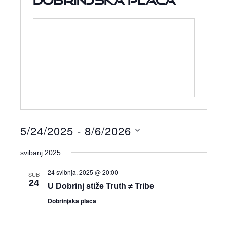
5/24/2025
 - 
8/6/2026
Odaberite
datum.
svibanj 2025
24 svibnja, 2025 @ 20:00
SUB
24
U Dobrinj stiže Truth ≠ Tribe
Dobrinjska placa