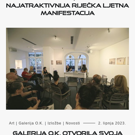
najatraktivnija riječka ljetna
manifestacija
Art
|
Galerija O.K.
|
Izložbe
|
Novosti
2. lipnja 2023.
Galerija O.K. otvorila svoja