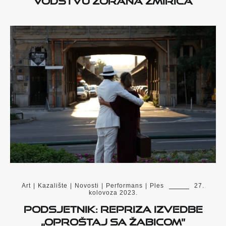
Art
|
Kazalište
|
Novosti
|
Performans
|
Ples
27.
kolovoza 2023.
Podsjetnik: Repriza izvedbe
„Oproštaj sa Žabicom”