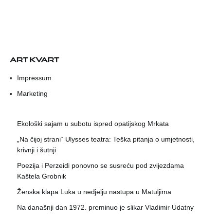
ART KVART
Impressum
Marketing
Ekološki sajam u subotu ispred opatijskog Mrkata
„Na čijoj strani“ Ulysses teatra: Teška pitanja o umjetnosti,
krivnji i šutnji
Poezija i Perzeidi ponovno se susreću pod zvijezdama
Kaštela Grobnik
Ženska klapa Luka u nedjelju nastupa u Matuljima
Na današnji dan 1972. preminuo je slikar Vladimir Udatny