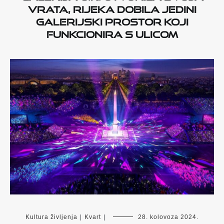
vrata, Rijeka dobila jedini
galerijski prostor koji
funkcionira s ulicom
Kultura življenja
|
Kvart
|
28. kolovoza 2024.