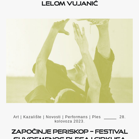
Lelom Vujanić
Art
|
Kazalište
|
Novosti
|
Performans
|
Ples
28.
kolovoza 2023.
Započinje PERISKOP – festival
suvremenog plesa i cirkusa