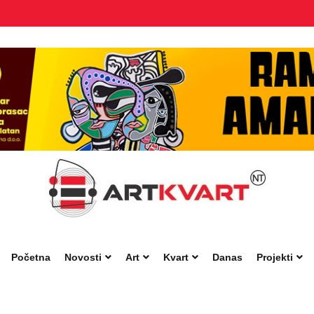
Početna
Novosti
Art
Kvart
Danas
Projekti