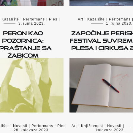
Kazalište
|
Performans
|
Ples
|
Art
|
Kazalište
|
Performans
3. rujna 2023.
1. rujna 2023.
Peron kao
Započinje PERIS
pozornica:
Festival suvre
praštanje sa
plesa i cirkusa 
Žabicom
lište
|
Novosti
|
Performans
|
Ples
Art
|
Književnost
|
Novosti
|
28. kolovoza 2023.
kolovoza 2023.