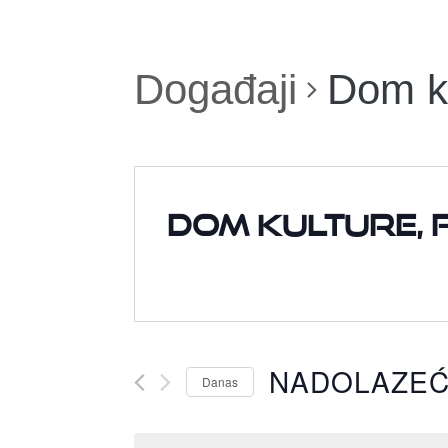
Događaji
Dom ku
Dom kulture, 
NADOLAZE
Danas
Odaberite
datum.