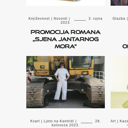
Književnost
|
Novosti
|
3. rujna
Glazba
|
2023.
Promocija romana
„Sjena Jantarnog
mora”
o
Kvart
|
Ljeto na Kantridi
|
28.
Art
|
Kaza
kolovoza 2023.