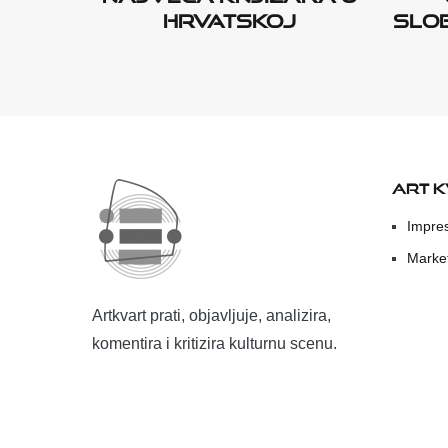
Hrvatskoj
Slo
ART 
Impre
Marke
Artkvart prati, objavljuje, analizira,
komentira i kritizira kulturnu scenu.