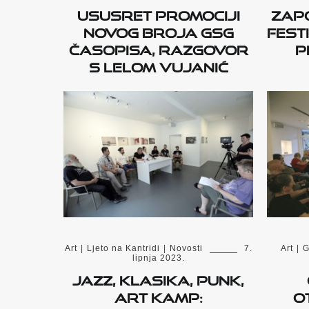
Ususret promociji
Zapo
novog broja GSG
fest
časopisa, razgovor
p
s Lelom Vujanić
Art
|
Ljeto na Kantridi
|
Novosti
7.
Art
|
G
lipnja 2023.
Jazz, klasika, punk,
Art Kamp:
o