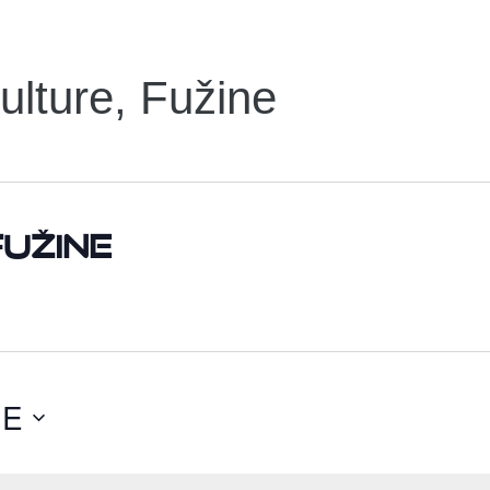
lture, Fužine
Fužine
ĆE