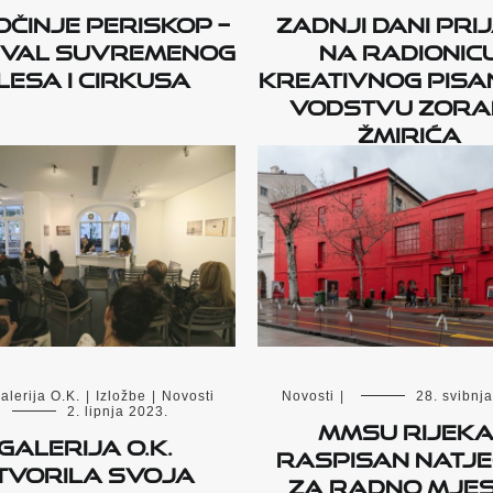
činje PERISKOP –
Zadnji dani pri
ival suvremenog
na radionic
lesa i cirkusa
kreativnog pisa
vodstvu Zor
Žmirića
alerija O.K.
|
Izložbe
|
Novosti
Novosti
|
28. svibnj
2. lipnja 2023.
MMSU Rijeka
Galerija O.K.
raspisan natj
tvorila svoja
za radno mje