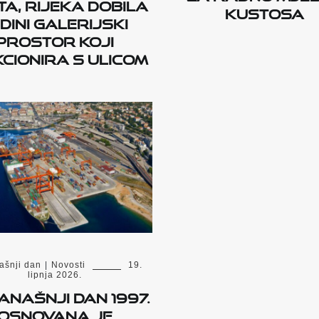
a, Rijeka dobila
kustosa
dini galerijski
prostor koji
cionira s ulicom
ašnji dan
|
Novosti
19.
lipnja 2026.
anašnji dan 1997.
osnovana je