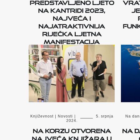
Predstavljeno Ljeto
vrat
na Kantridi 2023,
je
najveća i
najatraktivnija
funk
riječka ljetna
manifestacija
Književnost
|
Novosti
|
5. srpnja
Na dan
2024.
Na Korzu otvorena
Na d
najveća knjižara u