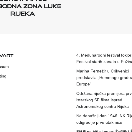
bodna zona luke
Rijeka
KVART
4. Međunarodni festival foklora
Festival starih zanata u Fuži
ssum
Marina Fernežir u Crikvenici
ting
predstavila „Hommage grado
Europe“
Održana riječka premijera pr
istarskog SF filma ispred
Astronomskog centra Rijeka
Na današnji dan 1946. NK Rij
odigrao je prvu utakmicu
Biti ili ne biti glumac: Šušljik i