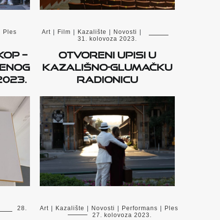
|
Ples
Art
|
Film
|
Kazalište
|
Novosti
|
31. kolovoza 2023.
KOP –
Otvoreni upisi u
menog
kazališno-glumačku
2023.
radionicu
28.
Art
|
Kazalište
|
Novosti
|
Performans
|
Ples
27. kolovoza 2023.