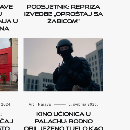
jave
Podsjetnik: Repriza
u
izvedbe „Oproštaj sa
nja u
Žabicom”
ana
a 2024.
Art
|
Najava
5. svibnja 2026.
:
Kino učionica u
ečaj
Palachu: Rodno
sto
obilježeno tijelo kao