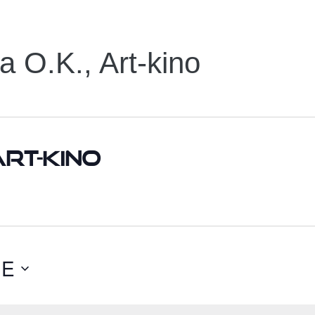
ja O.K., Art-kino
Art-kino
ĆE