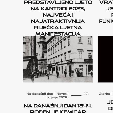
Predstavljeno Ljeto
vrat
na Kantridi 2023,
je
najveća i
najatraktivnija
funk
riječka ljetna
manifestacija
Na današnji dan
|
Novosti
17.
Glazba
|
srpnja 2026.
J
Na današnji dan 1844.
D
rođen je kemičar