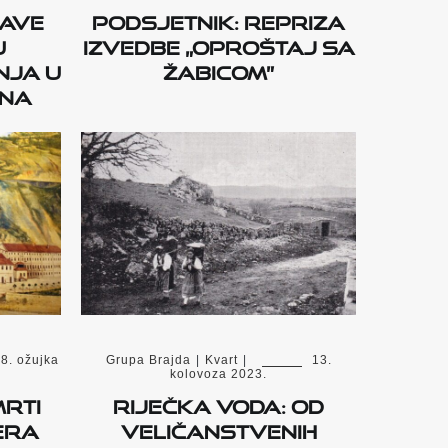
jave
Podsjetnik: Repriza
u
izvedbe „Oproštaj sa
nja u
Žabicom”
ana
8. ožujka
Grupa Brajda
|
Kvart
|
13.
kolovoza 2023.
mrti
RIJEČKA VODA: Od
era
veličanstvenih