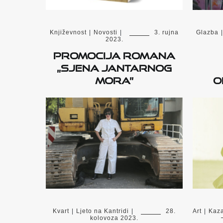
Književnost
|
Novosti
|
3. rujna
Glazba
|
2023.
Promocija romana
„Sjena Jantarnog
mora”
o
Kvart
|
Ljeto na Kantridi
|
28.
Art
|
Kaza
kolovoza 2023.