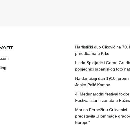
KVART
Harfistički duo Ćiković na 70.
priredbama u Krku
ssum
Linda Spicijarić i Goran Grudi
ting
pobjednici srpanjskog foto nat
Na današnji dan 1910. premin
Janko Polić Kamov
4. Međunarodni festival foklora
Festival starih zanata u Fuži
Marina Fernežir u Crikvenici
predstavila „Hommage grado
Europe“