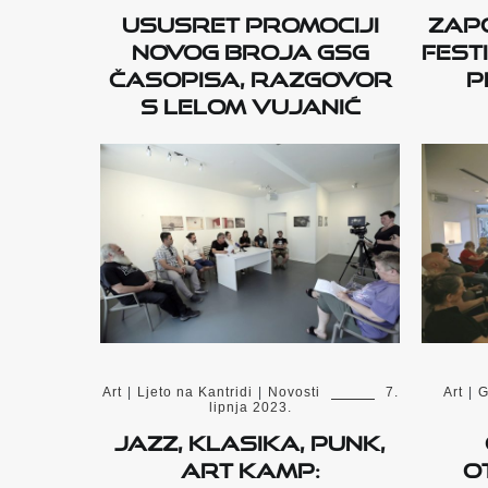
Ususret promociji
Zapo
novog broja GSG
fest
časopisa, razgovor
p
s Lelom Vujanić
Art
|
Ljeto na Kantridi
|
Novosti
7.
Art
|
G
lipnja 2023.
Jazz, klasika, punk,
Art Kamp:
o