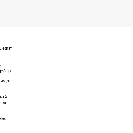
 Ljetnim
ć
ječaja
uo je
 i 2.
nama
vima