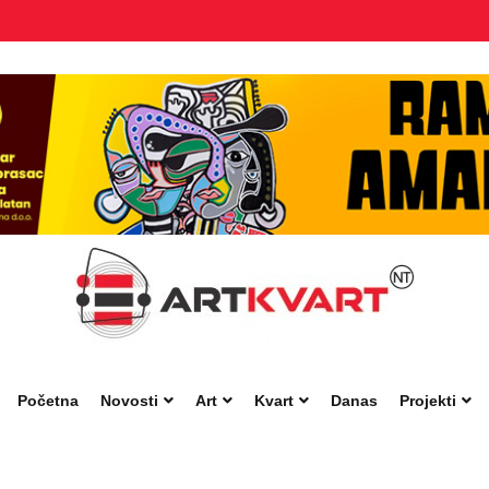
Početna
Novosti
Art
Kvart
Danas
Projekti