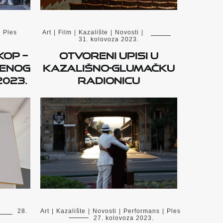
|
Ples
Art
|
Film
|
Kazalište
|
Novosti
|
31. kolovoza 2023.
KOP –
Otvoreni upisi u
menog
kazališno-glumačku
2023.
radionicu
28.
Art
|
Kazalište
|
Novosti
|
Performans
|
Ples
27. kolovoza 2023.