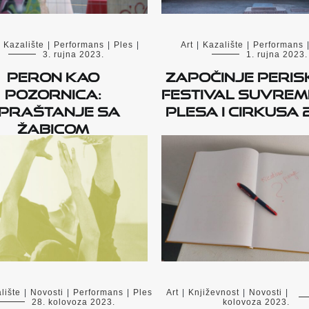
Kazalište
|
Performans
|
Ples
|
Art
|
Kazalište
|
Performans
3. rujna 2023.
1. rujna 2023.
Peron kao
Započinje PERIS
pozornica:
Festival suvre
praštanje sa
plesa i cirkusa 
Žabicom
lište
|
Novosti
|
Performans
|
Ples
Art
|
Književnost
|
Novosti
|
28. kolovoza 2023.
kolovoza 2023.