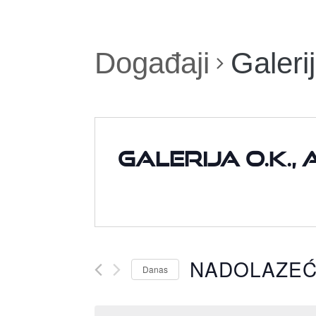
Događaji
Galeri
Galerija O.K., 
NADOLAZE
Danas
Odaberite
datum.