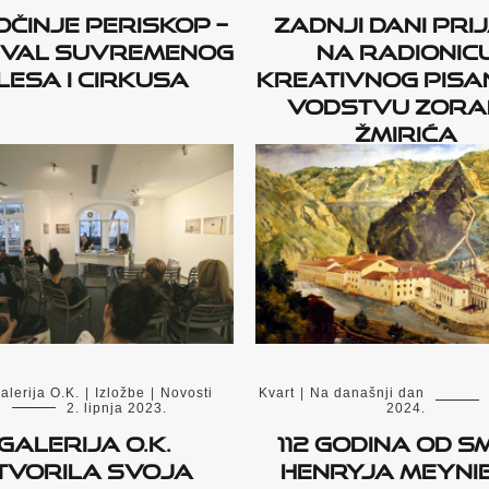
činje PERISKOP –
Zadnji dani pri
ival suvremenog
na radionic
lesa i cirkusa
kreativnog pisa
vodstvu Zor
Žmirića
alerija O.K.
|
Izložbe
|
Novosti
Kvart
|
Na današnji dan
2. lipnja 2023.
2024.
Galerija O.K.
112 godina od s
tvorila svoja
Henryja Meyni