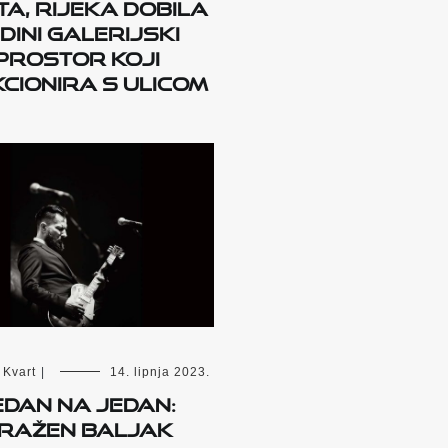
a, Rijeka dobila
dini galerijski
prostor koji
cionira s ulicom
Kvart
|
14. lipnja 2023.
edan na jedan:
ražen Baljak