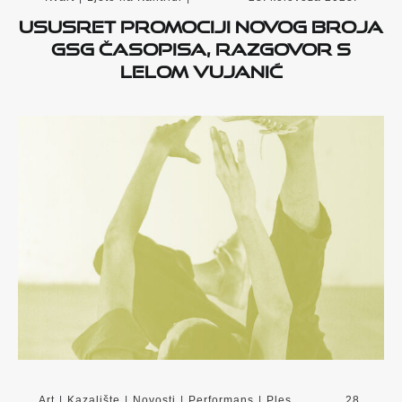
Ususret promociji novog broja
GSG časopisa, razgovor s
Lelom Vujanić
Art
|
Kazalište
|
Novosti
|
Performans
|
Ples
28.