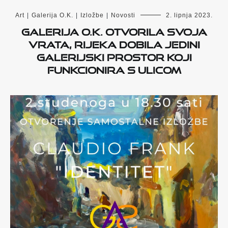
Art
|
Galerija O.K.
|
Izložbe
|
Novosti
2. lipnja 2023.
Galerija O.K. otvorila svoja
vrata, Rijeka dobila jedini
galerijski prostor koji
funkcionira s ulicom