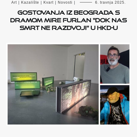
Art
|
Kazalište
|
Kvart
|
Novosti
|
6. travnja 2025.
Gostovanja iz Beograda s
dramom Mire Furlan “Dok nas
smrt ne razdvoji” u HKD-u