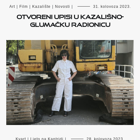
Art
|
Film
|
Kazalište
|
Novosti
|
31. kolovoza 2023.
Otvoreni upisi u kazališno-
glumačku radionicu
Kvart
|
Ljeto na Kantridi
|
28. kolovoza 2023.