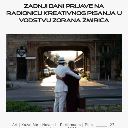
Zadnji dani prijave na
radionicu kreativnog pisanja u
vodstvu Zorana Žmirića
Art
|
Kazalište
|
Novosti
|
Performans
|
Ples
27.