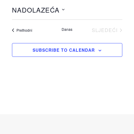
NADOLAZEĆA
Odaberite
datum.
Danas
SLJEDEĆI
Događaji
Prethodni
DOGAĐAJI
SUBSCRIBE TO CALENDAR