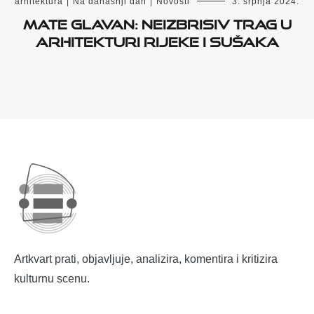
arhitektura
|
Na današnji dan
|
Novosti
3. srpnja 2024.
Mate Glavan: neizbrisiv trag u
arhitekturi Rijeke i Sušaka
Artkvart prati, objavljuje, analizira, komentira i kritizira
kulturnu scenu.