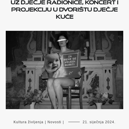
uz dječje radionice, koncert i
projekciju u dvorištu Dječje
kuće
Kultura življenja
|
Novosti
|
21. siječnja 2024.