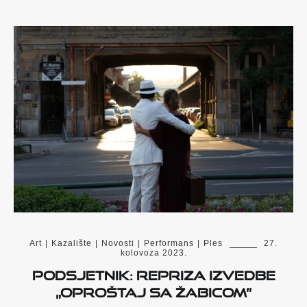
Art
|
Kazalište
|
Novosti
|
Performans
|
Ples
27.
kolovoza 2023.
Podsjetnik: Repriza izvedbe
„Oproštaj sa Žabicom”