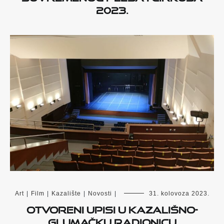
2023.
Art
|
Film
|
Kazalište
|
Novosti
|
31. kolovoza 2023.
Otvoreni upisi u kazališno-
glumačku radionicu