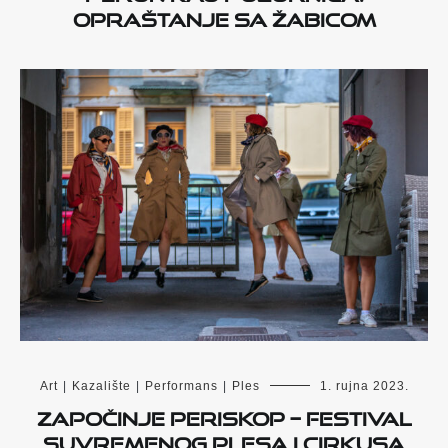
opraštanje sa Žabicom
Art
|
Kazalište
|
Performans
|
Ples
1. rujna 2023.
Započinje PERISKOP – Festival
suvremenog plesa i cirkusa