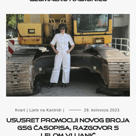
Kvart
|
Ljeto na Kantridi
|
28. kolovoza 2023.
Ususret promociji novog broja
GSG časopisa, razgovor s
Lelom Vujanić