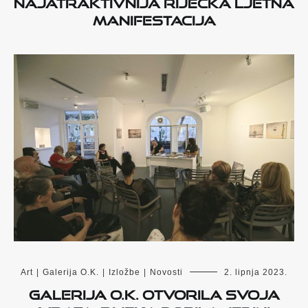
najatraktivnija riječka ljetna
manifestacija
Art
|
Galerija O.K.
|
Izložbe
|
Novosti
2. lipnja 2023.
Galerija O.K. otvorila svoja