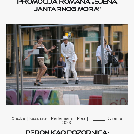
Promocija romana „Sjena
Jantarnog mora”
Glazba
|
Kazalište
|
Performans
|
Ples
|
3. rujna
2023.
Peron kao pozornica: