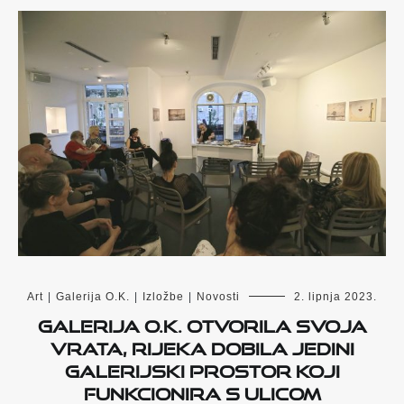
Art
|
Galerija O.K.
|
Izložbe
|
Novosti
2. lipnja 2023.
Galerija O.K. otvorila svoja
vrata, Rijeka dobila jedini
galerijski prostor koji
funkcionira s ulicom