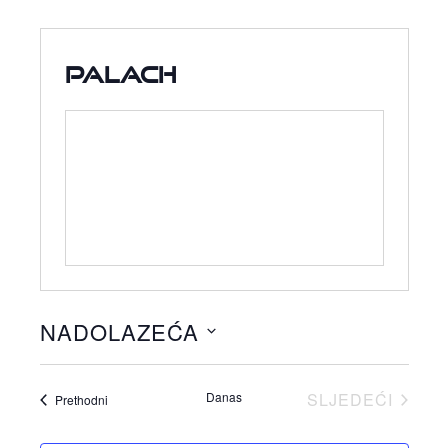
Palach
NADOLAZEĆA
Odaberite
datum.
Danas
SLJEDEĆI
Događaji
Prethodni
DOGAĐAJI