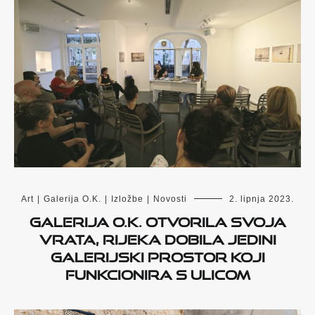
Art
|
Galerija O.K.
|
Izložbe
|
Novosti
2. lipnja 2023.
Galerija O.K. otvorila svoja
vrata, Rijeka dobila jedini
galerijski prostor koji
funkcionira s ulicom