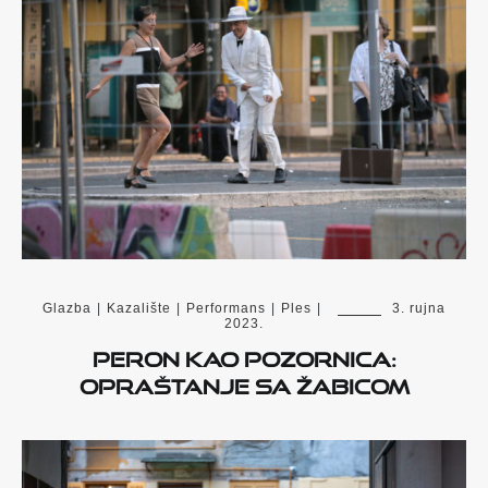
Glazba
|
Kazalište
|
Performans
|
Ples
|
3. rujna
2023.
Peron kao pozornica:
opraštanje sa Žabicom