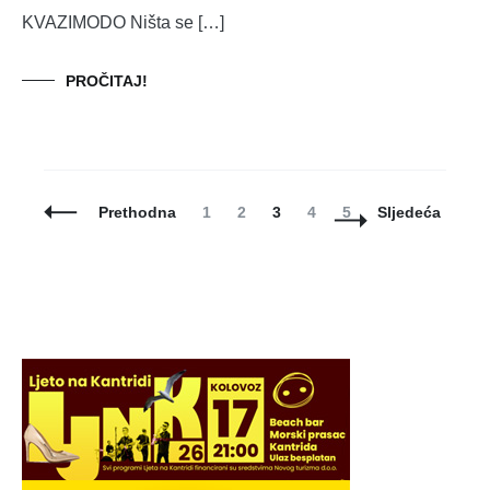
KVAZIMODO Ništa se […]
PROČITAJ!
Posts
Page
Page
Page
Page
Page
Prethodna
1
2
3
4
5
Sljedeća
Navigation