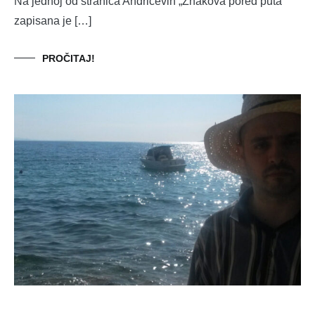
Na jednoj od stranica Andrićevih „Znakova pored puta“
zapisana je […]
PROČITAJ!