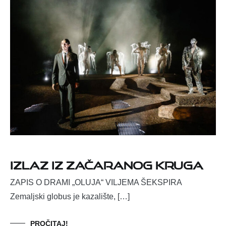
Izlaz iz začaranog kruga
ZAPIS O DRAMI „OLUJA“ VILJEMA ŠEKSPIRA
Zemaljski globus je kazalište, […]
PROČITAJ!