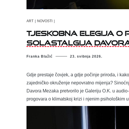
ART
|
NOVOSTI
|
Tjeskobna elegija o p
Solastalgija Davora 
Franka Blažić
23. svibnja 2026.
Gdje prestaje čovjek, a gdje počinje priroda, i kak
zajedničko okruženje nepovratno mijenja? Sinoćnje
Davora Mezaka pretvorilo je Galeriju O.K. u audio-
progovara o klimatskoj krizi i njenim psihološkim ut