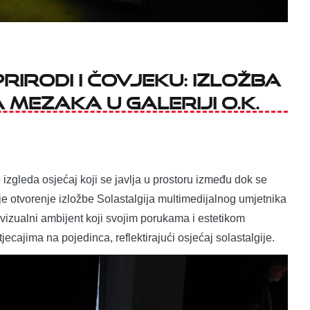
rirodi i čovjeku: Izložba
Mezaka u Galeriji O.K.
o izgleda osjećaj koji se javlja u prostoru između dok se
 otvorenje izložbe Solastalgija multimedijalnog umjetnika
vizualni ambijent koji svojim porukama i estetikom
jecajima na pojedinca, reflektirajući osjećaj solastalgije.