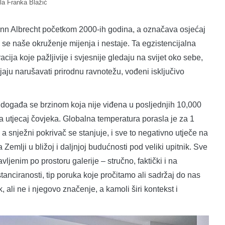
la Franka Blažić
Glenn Albrecht početkom 2000-ih godina, a označava osjećaj
e naše okruženje mijenja i nestaje. Ta egzistencijalna
ija koje pažljivije i svjesnije gledaju na svijet oko sebe,
ljaju narušavati prirodnu ravnotežu, vođeni isključivo
događa se brzinom koja nije viđena u posljednjih 10,000
ra utjecaj čovjeka. Globalna temperatura porasla je za 1
 a snježni pokrivač se stanjuje, i sve to negativno utječe na
Zemlji u bližoj i daljnjoj budućnosti pod veliki upitnik. Sve
ljenim po prostoru galerije – stručno, faktički i na
stanciranosti, tip poruka koje pročitamo ali sadržaj do nas
ali ne i njegovo značenje, a kamoli širi kontekst i