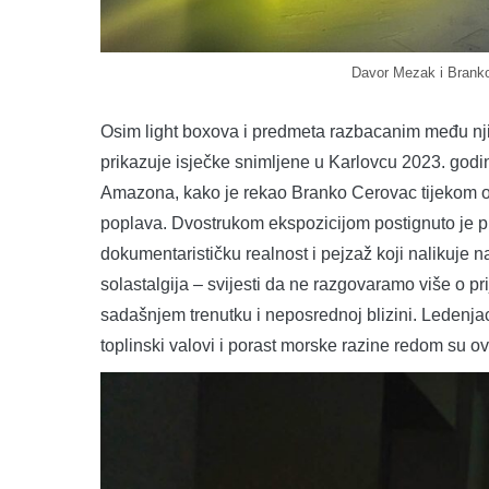
Davor Mezak i Branko
Osim light boxova i predmeta razbacanim među njima
prikazuje isječke snimljene u Karlovcu 2023. god
Amazona, kako je rekao Branko Cerovac tijekom ob
poplava. Dvostrukom ekspozicijom postignuto je pr
dokumentarističku realnost i pejzaž koji nalikuje na
solastalgija – svijesti da ne razgovaramo više o 
sadašnjem trenutku i neposrednoj blizini. Ledenjac
toplinski valovi i porast morske razine redom su ov