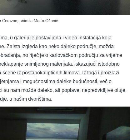
 Cerovac, snimila Marta Ožanić
, u galeriji je postavljena i video instalacija koja
ine. Zaista izgleda kao neko daleko područje, možda
raćanja, no riječ je o karlovačkom području za vrijeme
eklapanje snimljenog materijala, iskazujući istodobno
 scene iz postapokaliptičnih filmova. Iz toga i proizlazi
prijetnjama i mogućnostima daleke budućnosti, već o
i su nam možda daleko, ali poplave, nepredvidljive oluje,
dje, u našim dvorištima.