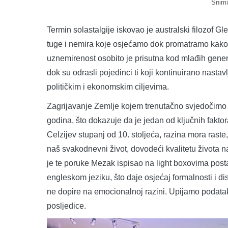
Snimi
Termin solastalgije iskovao je australski filozof 
tuge i nemira koje osjećamo dok promatramo kako s
uznemirenost osobito je prisutna kod mlađih generac
dok su odrasli pojedinci ti koji kontinuirano nastav
političkim i ekonomskim ciljevima.
Zagrijavanje Zemlje kojem trenutačno svjedočimo 
godina, što dokazuje da je jedan od ključnih fakto
Celzijev stupanj od 10. stoljeća, razina mora raste,
naš svakodnevni život, dovodeći kvalitetu života na 
je te poruke Mezak ispisao na light boxovima postav
engleskom jeziku, što daje osjećaj formalnosti i di
ne dopire na emocionalnoj razini. Upijamo podatak, 
posljedice.