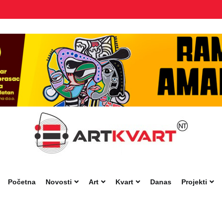
Početna
Novosti
Art
Kvart
Danas
Projekti