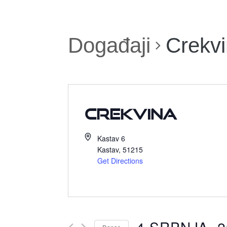
Događaji
Crekv
Crekvina
Kastav 6
Kastav
,
51215
Get Directions