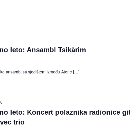
rno leto: Ansambl Tsikàrim
iko ansambl sa sjedištem između Atene […]
00
no leto: Koncert polaznika radionice gi
vec trio