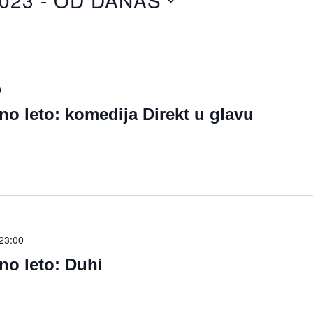
2023
 - 
OD DANAS
0
no leto: komedija Direkt u glavu
23:00
no leto: Duhi