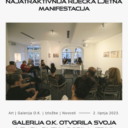
najatraktivnija riječka ljetna
manifestacija
Art
|
Galerija O.K.
|
Izložbe
|
Novosti
2. lipnja 2023.
Galerija O.K. otvorila svoja