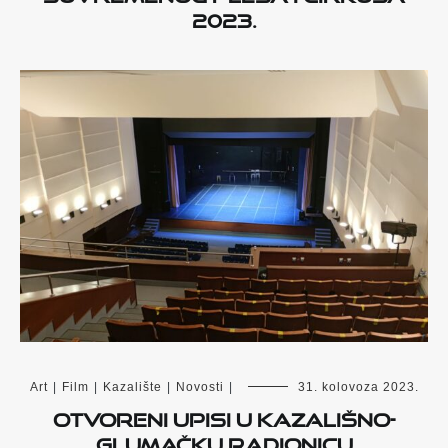
2023.
Art
|
Film
|
Kazalište
|
Novosti
|
31. kolovoza 2023.
Otvoreni upisi u kazališno-
glumačku radionicu