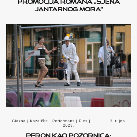
Promocija romana „Sjena
Jantarnog mora”
Glazba
|
Kazalište
|
Performans
|
Ples
|
3. rujna
2023.
Peron kao pozornica: