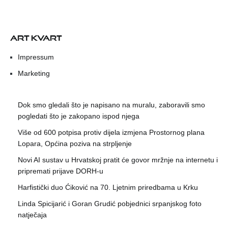
ART KVART
Impressum
Marketing
Dok smo gledali što je napisano na muralu, zaboravili smo
pogledati što je zakopano ispod njega
Više od 600 potpisa protiv dijela izmjena Prostornog plana
Lopara, Općina poziva na strpljenje
Novi AI sustav u Hrvatskoj pratit će govor mržnje na internetu i
pripremati prijave DORH-u
Harfistički duo Ćiković na 70. Ljetnim priredbama u Krku
Linda Spicijarić i Goran Grudić pobjednici srpanjskog foto
natječaja