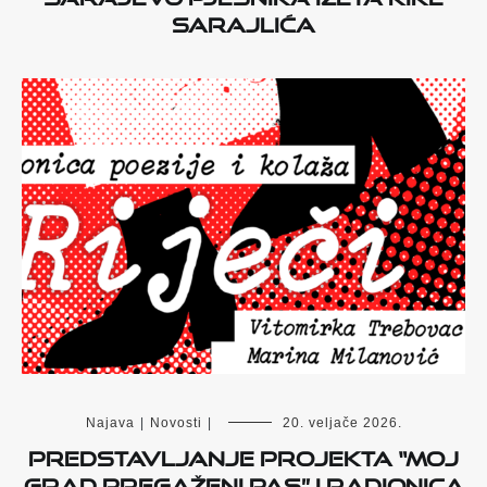
Sarajlića
Najava
|
Novosti
|
20. veljače 2026.
Predstavljanje projekta “Moj
grad pregaženi pas” i radionica