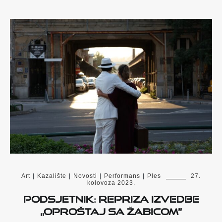
Art
|
Kazalište
|
Novosti
|
Performans
|
Ples
27.
kolovoza 2023.
Podsjetnik: Repriza izvedbe
„Oproštaj sa Žabicom”