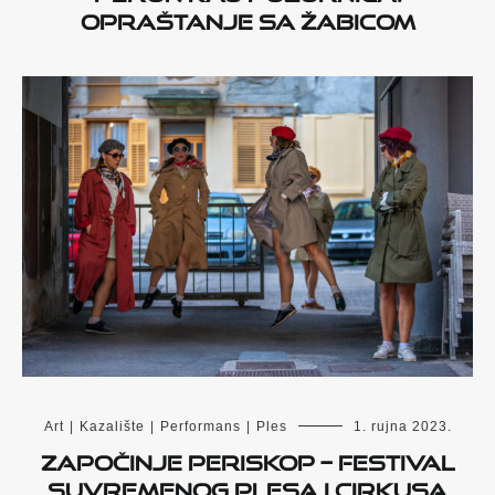
opraštanje sa Žabicom
Art
|
Kazalište
|
Performans
|
Ples
1. rujna 2023.
Započinje PERISKOP – Festival
suvremenog plesa i cirkusa