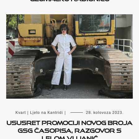
Kvart
|
Ljeto na Kantridi
|
28. kolovoza 2023.
Ususret promociji novog broja
GSG časopisa, razgovor s
Lelom Vujanić