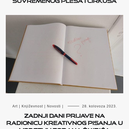
Art
|
Književnost
|
Novosti
|
28. kolovoza 2023.
Zadnji dani prijave na
radionicu kreativnog pisanja u
vodstvu Zorana Žmirića