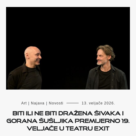
Art
|
Najava
|
Novosti
13. veljače 2026.
Biti ili ne biti Dražena Šivaka i
Gorana Šušljika premijerno 19.
veljače u Teatru Exit