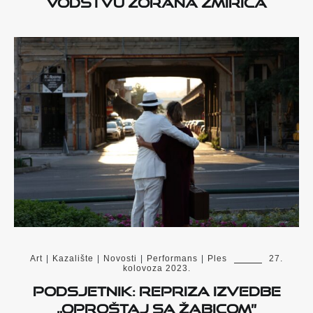
Art
|
Kazalište
|
Novosti
|
Performans
|
Ples
27.
kolovoza 2023.
Podsjetnik: Repriza izvedbe
„Oproštaj sa Žabicom”