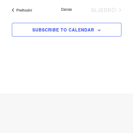
datum.
Danas
SLJEDEĆI
Događaji
Prethodni
DOGAĐAJI
SUBSCRIBE TO CALENDAR