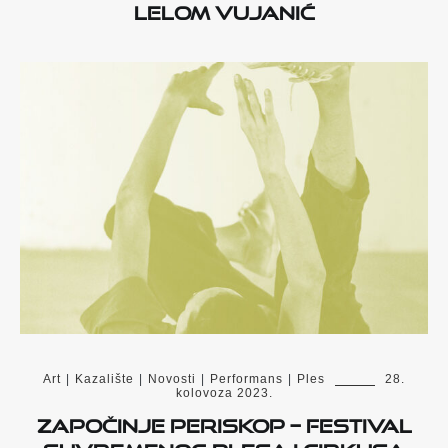
Lelom Vujanić
Art
|
Kazalište
|
Novosti
|
Performans
|
Ples
28.
kolovoza 2023.
Započinje PERISKOP – festival
suvremenog plesa i cirkusa