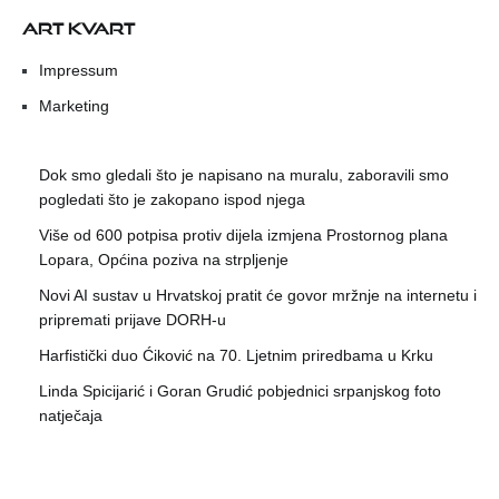
ART KVART
Impressum
Marketing
Dok smo gledali što je napisano na muralu, zaboravili smo
pogledati što je zakopano ispod njega
Više od 600 potpisa protiv dijela izmjena Prostornog plana
Lopara, Općina poziva na strpljenje
Novi AI sustav u Hrvatskoj pratit će govor mržnje na internetu i
pripremati prijave DORH-u
Harfistički duo Ćiković na 70. Ljetnim priredbama u Krku
Linda Spicijarić i Goran Grudić pobjednici srpanjskog foto
natječaja