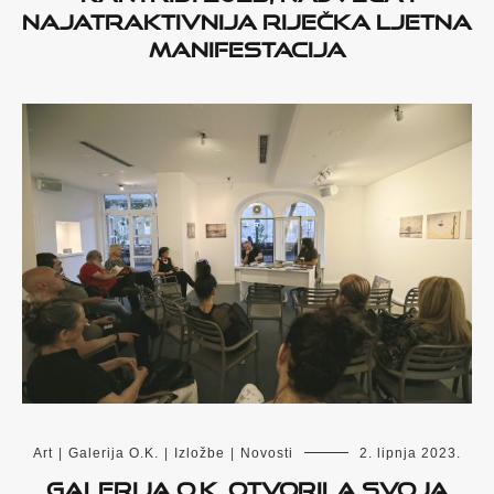
najatraktivnija riječka ljetna
manifestacija
Art
|
Galerija O.K.
|
Izložbe
|
Novosti
2. lipnja 2023.
Galerija O.K. otvorila svoja