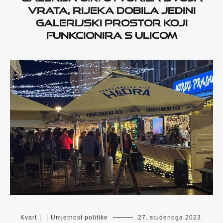
vrata, Rijeka dobila jedini
galerijski prostor koji
funkcionira s ulicom
Kvart
|
|
Umjetnost politike
27. studenoga 2023.