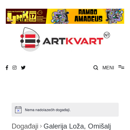
Skip
to
content
Umjetnost, kultura i društvena zbivanja
ArtKvart
MENI
Nema nadolazećih događaji.
Događaji
Galerija Loža, Omišalj