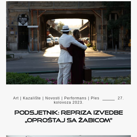
Art
|
Kazalište
|
Novosti
|
Performans
|
Ples
27.
kolovoza 2023.
Podsjetnik: Repriza izvedbe
„Oproštaj sa Žabicom”