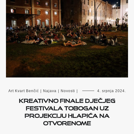
Art Kvart Benčić
|
Najava
|
Novosti
|
4. srpnja 2024.
Kreativno finale dječjeg
festivala Tobogan uz
projekciju Hlapića na
otvorenome