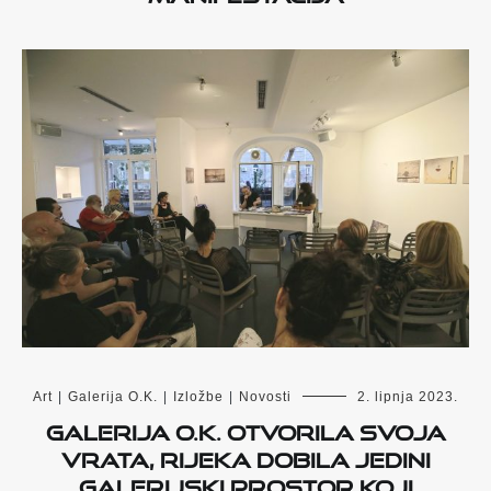
Art
|
Galerija O.K.
|
Izložbe
|
Novosti
2. lipnja 2023.
Galerija O.K. otvorila svoja
vrata, Rijeka dobila jedini
galerijski prostor koji