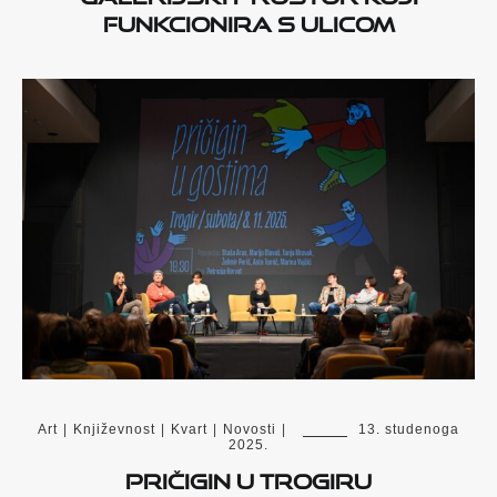
funkcionira s ulicom
Art
|
Književnost
|
Kvart
|
Novosti
|
13. studenoga
2025.
Pričigin u Trogiru