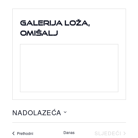
Galerija Loža,
Omišalj
NADOLAZEĆA
Odaberite
datum.
Danas
SLJEDEĆI
Događaji
Prethodni