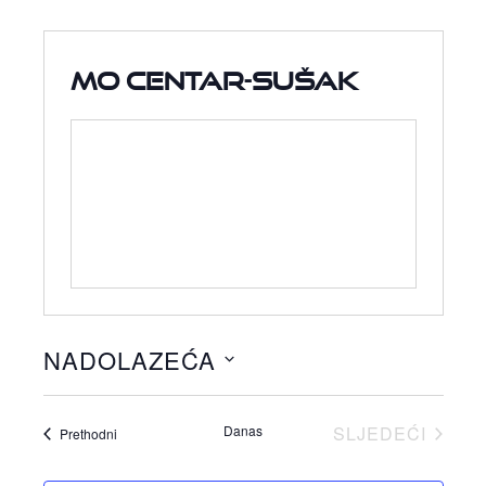
MO Centar-Sušak
NADOLAZEĆA
Odaberite
datum.
Danas
SLJEDEĆI
Događaji
Prethodni
DOGAĐAJI