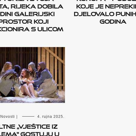
a, Rijeka dobila
koje je neprek
dini galerijski
djelovalo punih
prostor koji
godina
cionira s ulicom
Novosti
|
4. rujna 2025.
tne „Vještice iz
ema“ gostuju u