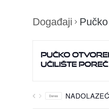
Događaji
Pučko 
Pučko otvore
učilište Poreč
NADOLAZE
Danas
Odaberite
datum.