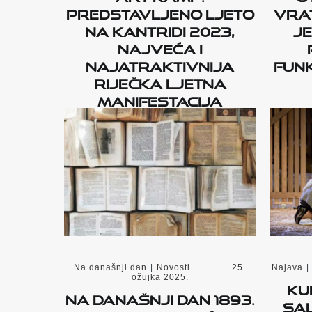
Predstavljeno Ljeto
vrat
na Kantridi 2023,
je
najveća i
najatraktivnija
funk
riječka ljetna
manifestacija
Na današnji dan
|
Novosti
25.
Najava
|
ožujka 2025.
Kul
Na današnji dan 1893.
Sal