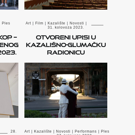
|
Ples
Art
|
Film
|
Kazalište
|
Novosti
|
31. kolovoza 2023.
KOP –
Otvoreni upisi u
menog
kazališno-glumačku
2023.
radionicu
28.
Art
|
Kazalište
|
Novosti
|
Performans
|
Ples