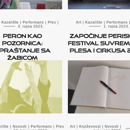
Kazalište
|
Performans
|
Ples
|
Art
|
Kazalište
|
Performans
3. rujna 2023.
1. rujna 2023.
Peron kao
Započinje PERIS
pozornica:
Festival suvre
praštanje sa
plesa i cirkusa 
Žabicom
lište
|
Novosti
|
Performans
|
Ples
Art
|
Književnost
|
Novosti
|