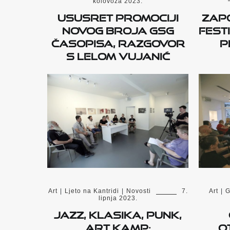
kolovoza 2023.
Ususret promociji
Zapo
novog broja GSG
fest
časopisa, razgovor
p
s Lelom Vujanić
Art
|
Ljeto na Kantridi
|
Novosti
7.
Art
|
G
lipnja 2023.
Jazz, klasika, punk,
Art Kamp:
o