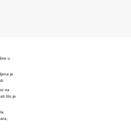
dine u
jena je
di
no na
ti što je
la
ara,