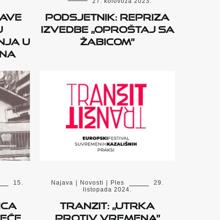
27. kolovoza 2023.
jave
Podsjetnik: Repriza
u
izvedbe „Oproštaj sa
nja u
Žabicom”
ana
15.
Najava
|
Novosti
|
Ples
29.
listopada 2024.
ica
TranziT: „Utrka
zeće
protiv vremena”