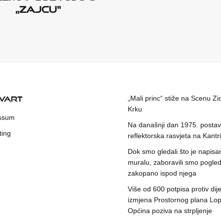
„Zajcu“
KVART
„Mali princ“ stiže na Scenu Zi
Krku
ssum
Na današnji dan 1975. postavl
ting
reflektorska rasvjeta na Kantri
Dok smo gledali što je napisa
muralu, zaboravili smo pogleda
zakopano ispod njega
Više od 600 potpisa protiv dije
izmjena Prostornog plana Lop
Općina poziva na strpljenje