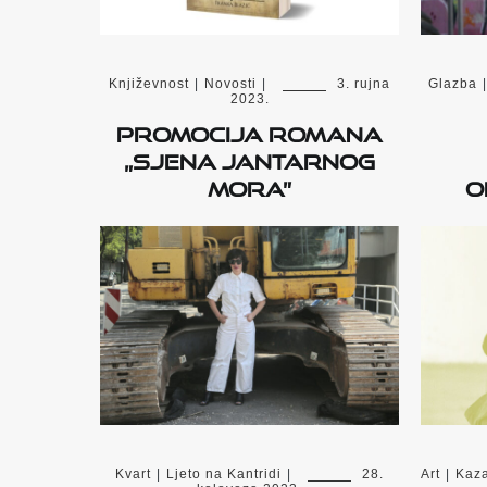
Književnost
|
Novosti
|
3. rujna
Glazba
|
2023.
Promocija romana
„Sjena Jantarnog
mora”
o
Kvart
|
Ljeto na Kantridi
|
28.
Art
|
Kaza