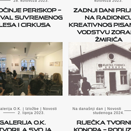
28. kolovoza 2023.
kolovoza 2023.
činje PERISKOP –
Zadnji dani pri
ival suvremenog
na radionic
lesa i cirkusa
kreativnog pisa
vodstvu Zor
Žmirića
alerija O.K.
|
Izložbe
|
Novosti
Na današnji dan
|
Novosti
2. lipnja 2023.
studenoga 2024.
Galerija O.K.
Riječka tvorn
tvorila svoja
konopa – podu