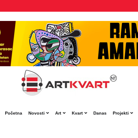
Početna
Novosti
Art
Kvart
Danas
Projekti