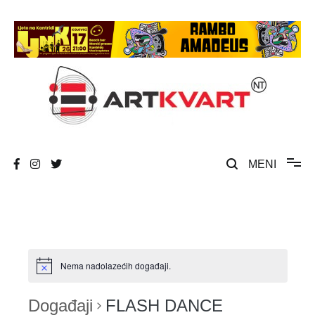
Skip
to
content
Umjetnost, kultura i društvena zbivanja
ArtKvart
MENI
Nema nadolazećih događaji.
Događaji
FLASH DANCE