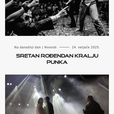
Na današnji dan
|
Novosti
24. veljače 2025.
Sretan rođendan Kralju
punka