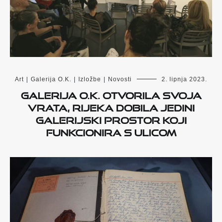
Art
|
Galerija O.K.
|
Izložbe
|
Novosti
2. lipnja 2023.
Galerija O.K. otvorila svoja
vrata, Rijeka dobila jedini
galerijski prostor koji
funkcionira s ulicom