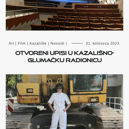
Art
|
Film
|
Kazalište
|
Novosti
|
31. kolovoza 2023.
Otvoreni upisi u kazališno-
glumačku radionicu